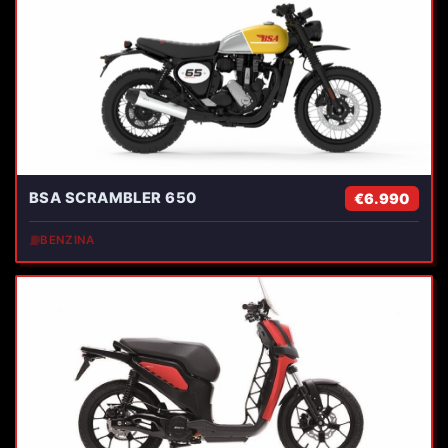
BSA SCRAMBLER 650
€6.990
⛽
BENZINA