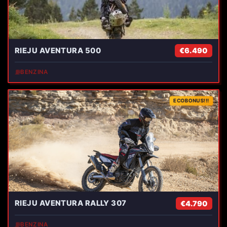
RIEJU AVENTURA 500
€6.490
⛽
BENZINA
ECOBONUS!!!
RIEJU AVENTURA RALLY 307
€4.790
⛽
BENZINA