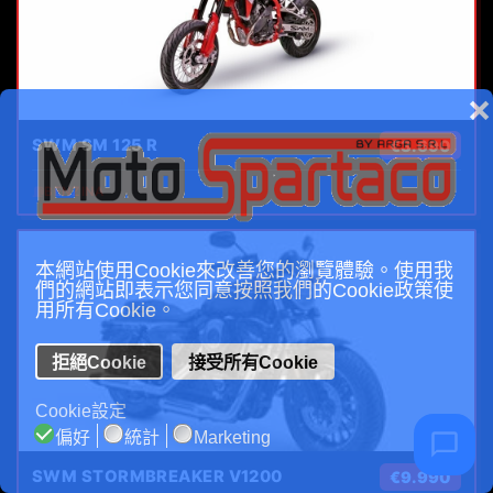
❌
SWM SM 125 R
€3.690
⛽
BENZINA
本網站使用Cookie來改善您的瀏覽體驗。使用我
們的網站即表示您同意按照我們的Cookie政策使
用所有Cookie。
拒絕Cookie
接受所有Cookie
Cookie設定
偏好
統計
Marketing
SWM STORMBREAKER V1200
€9.990