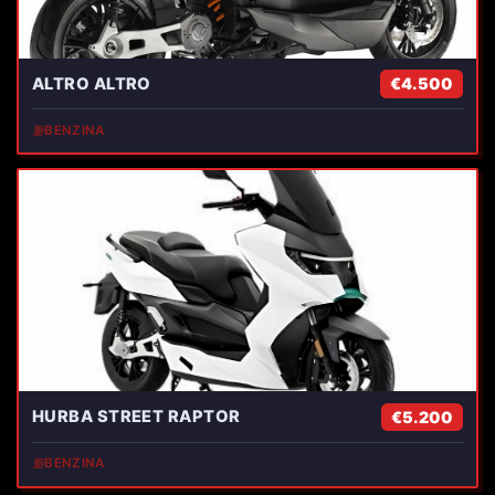
ALTRO ALTRO
€4.500
⛽
BENZINA
HURBA STREET RAPTOR
€5.200
⛽
BENZINA