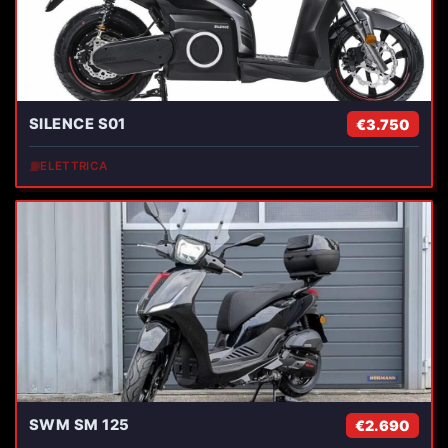
SILENCE S01
€3.750
⛽
ELETTRICA
SWM SM 125
€2.690