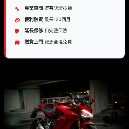
專業車間
擁有認證技師
🔧
便利融資
最長120個月
💳
延長保修
和完整保險
🛡️
送貨上門
羅馬全境免費
🚚