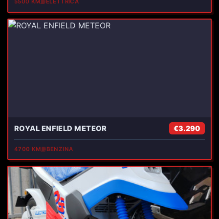
5500 KM
⛽
ELETTRICA
ROYAL ENFIELD METEOR
€3.290
4700 KM
⛽
BENZINA