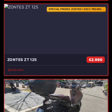
SPECIAL PROMO ZONTES 125CC PROMO SINO AD ESAURIMENTO SCORTE
ZONTES ZT 125
€2.990
⛽
BENZINA