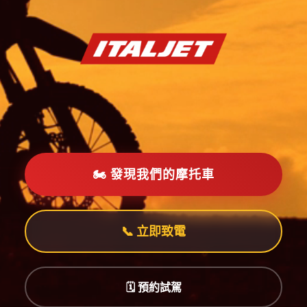
🏍️ 發現我們的摩托車
📞 立即致電
🗓️ 預約試駕