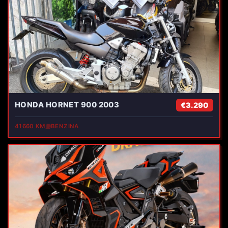
HONDA HORNET 900 2003
€3.290
41660 KM
⛽
BENZINA