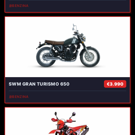
⛽
BENZINA
SWM GRAN TURISMO 650
€3.990
⛽
BENZINA