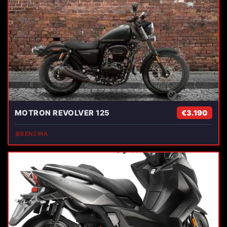
MOTRON REVOLVER 125
€3.190
⛽
BENZINA