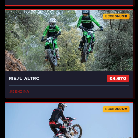
ECOBONUS!!!
RIEJU ALTRO
€4.670
⛽
BENZINA
ECOBONUS!!!