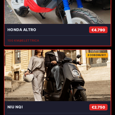
HONDA ALTRO
€4.790
100 KM
⛽
ELETTRICA
ECOBONUS!!!
NIU NQI
€2.750