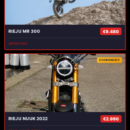
RIEJU MR 300
€9.480
⛽
BENZINA
ECOBONUS!!!
RIEJU NUUK 2022
€2.990