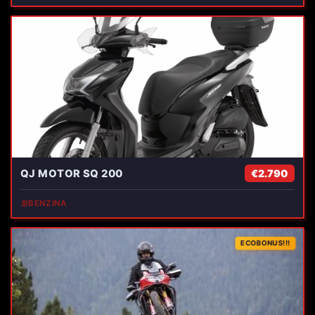
QJ MOTOR SQ 200
€2.790
⛽
BENZINA
ECOBONUS!!!