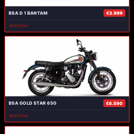
BSA D 1 BANTAM
€3.999
⛽
BENZINA
BSA GOLD STAR 650
€6.590
⛽
BENZINA