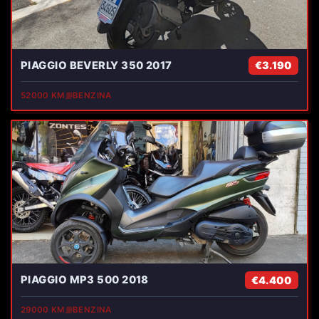
PIAGGIO BEVERLY 350 2017
€3.190
52000 KM
⛽
BENZINA
PIAGGIO MP3 500 2018
€4.400
29000 KM
⛽
BENZINA