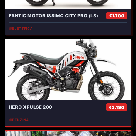
FANTIC MOTOR ISSIMO CITY PRO (L3)
€1.700
⛽
ELETTRICA
HERO XPULSE 200
€3.190
⛽
BENZINA