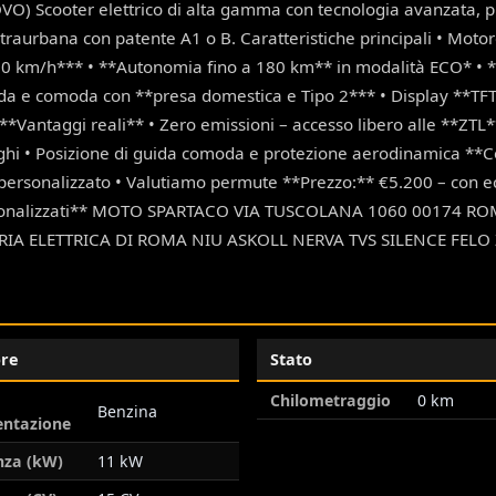
VO) Scooter elettrico di alta gamma con tecnologia avanzata, p
traurbana con patente A1 o B. Caratteristiche principali • Moto
130 km/h*** • **Autonomia fino a 180 km** in modalità ECO* • *
pida e comoda con **presa domestica e Tipo 2*** • Display **TFT
**Vantaggi reali** • Zero emissioni – accesso libero alle **ZTL*
nghi • Posizione di guida comoda e protezione aerodinamica **
to personalizzato • Valutiamo permute **Prezzo:** €5.200 – con 
i personalizzati** MOTO SPARTACO VIA TUSCOLANA 1060 0017
 ELETTRICA DI ROMA NIU ASKOLL NERVA TVS SILENCE FELO 
re
Stato
Chilometraggio
0 km
Benzina
entazione
nza (kW)
11 kW