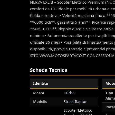
NERVA EXE II – Scooter Elettrico Premium (NUO
comfort da GT. Ideale per mobilità urbana e ex
fluida e reattiva • Velocità massima fino a **
**6000 cicli**, garantita 5 anni* • Ricarica ra
**ABS + TCS**, doppio disco e sicurezza attiva 
minima • Autonomia eccellente per tragitti lu
ufficiale 36 mesi • Possibilità di finanziamen
disponibilità, prova su strada e preventiv
SITO WWW.MOTOSPARTACO.IT CONCESSIONARIA
Scheda Tecnica
Identità
Moto
Marca
Hurba
Tipo
Alim
Modello
Street Raptor
Pote
Scooter Elettrico