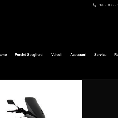
+39 06 83086
iamo
Perché Sceglierci
Veicoli
Accessori
Service
Re