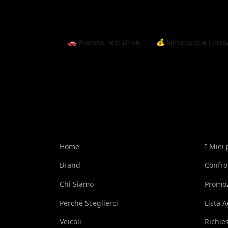
🚗 Prenota Test Drive
💰 Simulazione Fina
Home
I Miei 
Brand
Confro
Chi Siamo
Promoz
Perché Sceglierci
Lista A
Veicoli
Richie