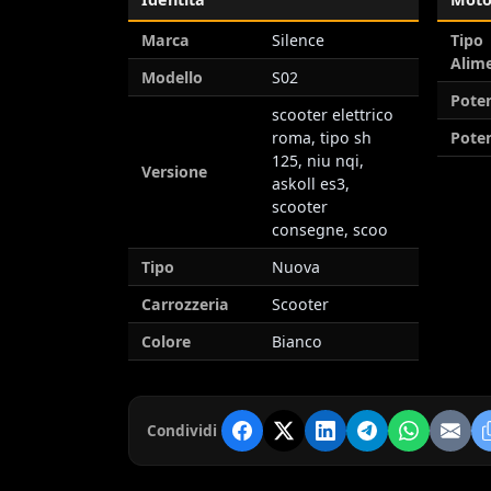
Marca
Silence
Tipo
Alim
Modello
S02
Pote
scooter elettrico
roma, tipo sh
Poten
125, niu nqi,
Versione
askoll es3,
scooter
consegne, scoo
Tipo
Nuova
Carrozzeria
Scooter
Colore
Bianco
Condividi