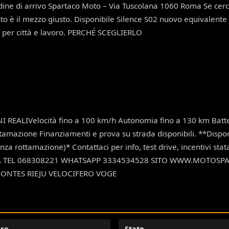
rdine di arrivo Spartaco Moto – Via Tuscolana 1060 Roma Se ce
 è il mezzo giusto. Disponibile Silence S02 nuovo equivalente 1
 per città e lavoro. PERCHÉ SCEGLIERLO
REALIVelocità fino a 100 km/h Autonomia fino a 130 km Batteria 
ttamazione Finanziamenti e prova su strada disponibili. **Disp
za rottamazione)* Contattaci per info, test drive, incentivi sta
A TEL 068308221 WHATSAPP 3334534528 SITO WWW.MOTOSPA
ZONTES RIEJU VELOCIFERO VOGE
re
Stato