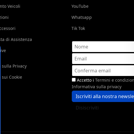
nto Veicoli
YouTube
ioni
Whatsapp
ccessori
Tik Tok
sta di Assistenza
rive
a sulla Privacy
a sui Cookie
Accetto i
Termini e condizio
Informativa sulla privacy
Iscriviti alla nostra newsl
Disiscriviti