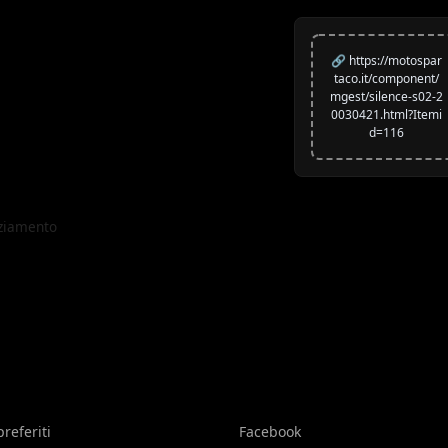
🔗 https://motospar
taco.it/component/
mgest/silence-s02-2
0030421.html?Itemi
d=116
nziamento
preferiti
Facebook