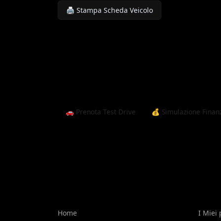
🖨️ Stampa Scheda Veicolo
🚗 Prenota Test Drive
💰 Simulazione Fina
Home
I Miei 