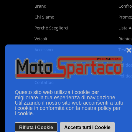
Brand
Confro
Chi Siamo
Promoz
Perché Sceglierci
Lista A
Veicoli
Richie
❌
Accessori
Test D
Service
Politic
Recensioni
Politic
Contattaci
Questo sito web utilizza i cookie per
migliorare la tua esperienza di navigazione.
Utilizzando il nostro sito web acconsenti a tutti
i cookie in conformità con la nostra policy per
i cookie.
Rifiuta i Cookie
Accetta tutti i Cookie