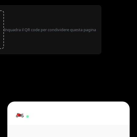
Inquadra il QR code per condividere questa pagina
Moto Spartaco
🏍️
×
Online