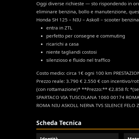
Oggi diverse richieste — sto rispondendo in o
eliminare benzina, bollo e manutenzione, questo
Honda SH 125 – NIU – Askoll – scooter benzina
entra in ZTL
perfetto per consegne e commuting
ricarichi a casa
niente tagliandi costosi
silenzioso e fluido nel traffico
Costo medio: circa 1€ ogni 100 km PRESTAZIONI 
Prezzo reale: 3.790 € 2.550 € con incentivo/ro
(con rottamazione)* **Prezzo:** €2.858 fc *(sen
SPARTACO VIA TUSCOLANA 1060 00174 ROM
ROMA NIU ASKOLL NERVA TVS SILENCE FELO 
Scheda Tecnica
Identità
Moto