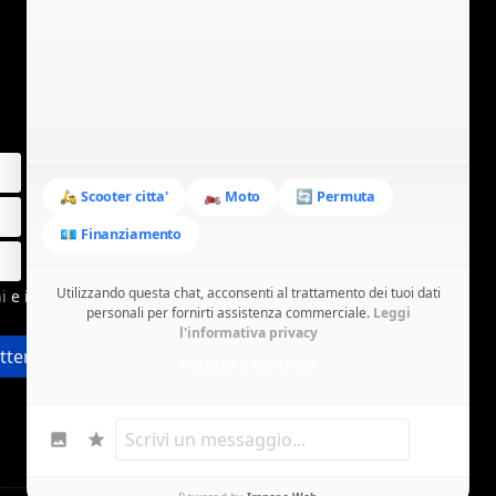
🛵 Scooter citta'
🏍️ Moto
🔄 Permuta
💶 Finanziamento
Utilizzando questa chat, acconsenti al trattamento dei tuoi dati
ni
e i
personali per fornirti assistenza commerciale.
Leggi
l'informativa privacy
etter
Accetto e continua