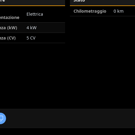
Chilometraggio
0 km
Elettrica
entazione
nza (kW)
4 kW
za (CV)
5 CV